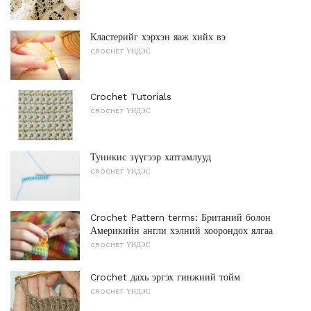
Кластерийг хэрхэн яаж хийх вэ
CROCHET ҮНДЭС
Crochet Tutorials
CROCHET ҮНДЭС
Туникис зүүгээр хатгамлууд
CROCHET ҮНДЭС
Crochet Pattern terms: Британий болон
Америкийн англи хэлний хоорондох ялгаа
CROCHET ҮНДЭС
Crochet дахь эргэх гинжний тойм
CROCHET ҮНДЭС