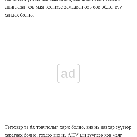
ашигладаг хэв маяг хэлнээс хамааран өөр өөр оёдол руу
хандах болно.
ad
Тэгэхээр та dc товчлолыг харж болно, энэ нь давхар зүүгээр
харагдах болно, гэхдээ энэ нь АНУ-ын зүүгээр хэв маяг