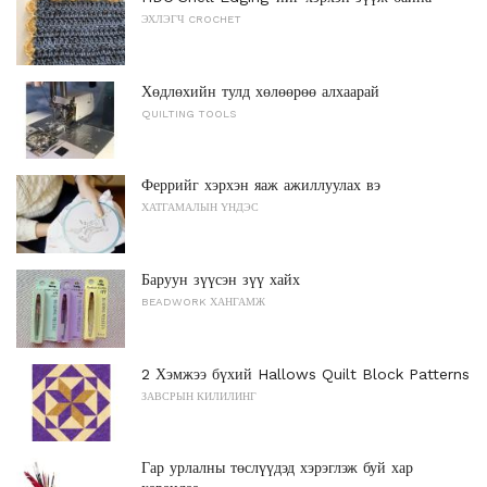
ЭХЛЭГЧ CROCHET
Хөдлөхийн тулд хөлөөрөө алхаарай
QUILTING TOOLS
Феррийг хэрхэн яаж ажиллуулах вэ
ХАТГАМАЛЫН ҮНДЭС
Баруун зүүсэн зүү хайх
BEADWORK ХАНГАМЖ
2 Хэмжээ бүхий Hallows Quilt Block Patterns
ЗАВСРЫН КИЛИЛИНГ
Гар урлалны төслүүдэд хэрэглэж буй хар