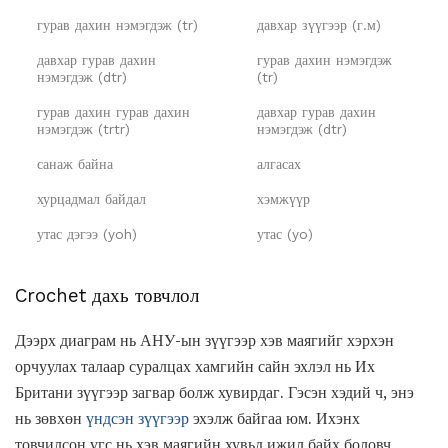
гурав дахин нэмэгдэж (tr)
давхар зүүгээр (г.м)
давхар гурав дахин
гурав дахин нэмэгдэж
нэмэгдэж (dtr)
(tr)
гурав дахин гурав дахин
давхар гурав дахин
нэмэгдэж (trtr)
нэмэгдэж (dtr)
санаж байна
алгасах
хурцадмал байдал
хэмжүүр
утас дэгээ (yoh)
утас (yo)
Crochet дахь товчлол
Дээрх диаграм нь АНУ-ын зүүгээр хэв маягийг хэрхэн
орчуулах талаар суралцах хамгийн сайн эхлэл нь Их
Британи зүүгээр загвар болж хувирдаг. Гэсэн хэдий ч, энэ
нь зөвхөн
үндсэн зүүгээр
эхэлж байгаа юм. Ихэнх
товчилсон үгс нь хэв маягийн хувьд ижил байх боловч