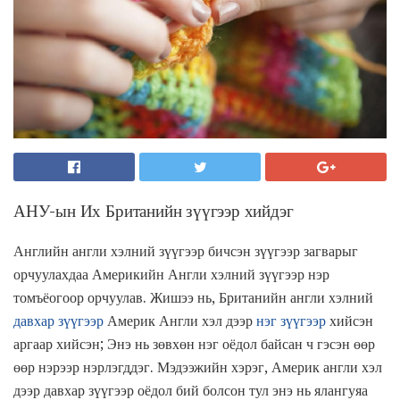
АНУ-ын Их Британийн зүүгээр хийдэг
Английн англи хэлний зүүгээр бичсэн зүүгээр загварыг
орчуулахдаа Америкийн Англи хэлний зүүгээр нэр
томъёогоор орчуулав. Жишээ нь, Британийн англи хэлний
давхар зүүгээр
Америк Англи хэл дээр
нэг зүүгээр
хийсэн
аргаар хийсэн; Энэ нь зөвхөн нэг оёдол байсан ч гэсэн өөр
өөр нэрээр нэрлэгддэг. Мэдээжийн хэрэг, Америк англи хэл
дээр давхар зүүгээр оёдол бий болсон тул энэ нь ялангуяа