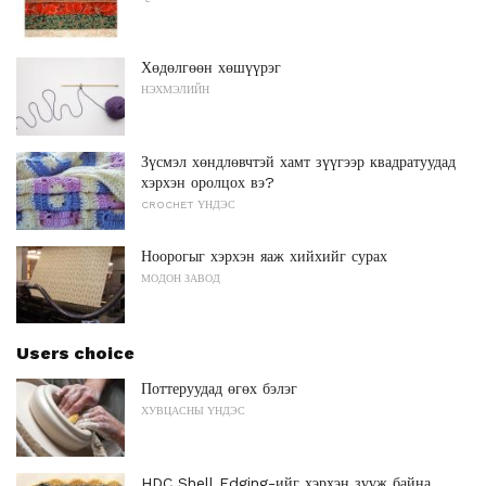
Хөдөлгөөн хөшүүрэг
НЭХМЭЛИЙН
Зүсмэл хөндлөвчтэй хамт зүүгээр квадратуудад
хэрхэн оролцох вэ?
CROCHET ҮНДЭС
Ноорогыг хэрхэн яаж хийхийг сурах
МОДОН ЗАВОД
Users choice
Поттеруудад өгөх бэлэг
ХУВЦАСНЫ ҮНДЭС
HDC Shell Edging-ийг хэрхэн зүүж байна