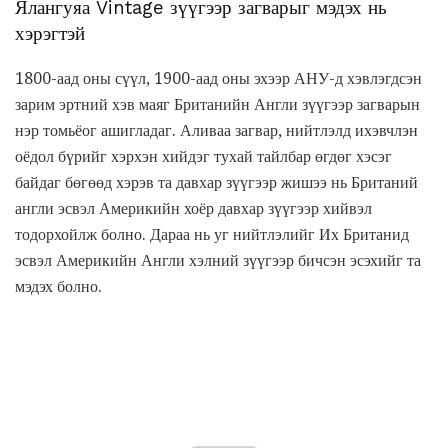
Ялангуяа Vintage зүүгээр загварыг мэдэх нь
хэрэгтэй
1800-аад оны сүүл, 1900-аад оны эхээр АНУ-д хэвлэгдсэн
зарим эртний хэв маяг Британийн Англи зүүгээр загварын
нэр томьёог ашигладаг. Аливаа загвар, нийтлэлд ихэвчлэн
оёдол бүрийг хэрхэн хийдэг тухай тайлбар өгдөг хэсэг
байдаг бөгөөд хэрэв та давхар зүүгээр жишээ нь Британий
англи эсвэл Америкийн хоёр давхар зүүгээр хийвэл
тодорхойлж болно. Дараа нь уг нийтлэлийг Их Британид
эсвэл Америкийн Англи хэлний зүүгээр бичсэн эсэхийг та
мэдэх болно.