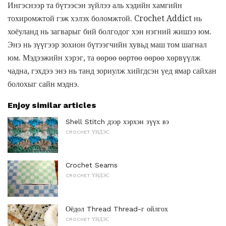
Ингэснээр та бүтээсэн зүйлээ аль хэдийн хамгийн
тохиромжтой гэж хэлэх боломжтой. Crochet Addict нь
хоёуланд нь загварыг бий болгодог хэн нэгний жишээ юм.
Энэ нь зүүгээр зохион бүтээгчийн хувьд маш том шагнал
юм. Мэдээжийн хэрэг, та өөрөө өөртөө өөрөө хөрвүүлж
чадна, гэхдээ энэ нь танд зориулж хийгдсэн үед ямар сайхан
болохыг сайн мэднэ.
Enjoy similar articles
Shell Stitch дээр хэрхэн зүүх вэ
CROCHET ҮНДЭС
Crochet Seams
CROCHET ҮНДЭС
Оёдол Thread Thread-г ойлгох
CROCHET ҮНДЭС