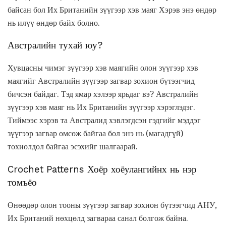
байсан бол Их Британийн зүүгээр хэв маяг Хэрэв энэ өндөр
нь илүү өндөр байх болно.
Австралийн тухай юу?
Хувцасны чимэг зүүгээр хэв маягийн олон зүүгээр хэв
маягийг Австралийн зүүгээр загвар зохион бүтээгчид
бичсэн байдаг. Тэд ямар хэлээр ярьдаг вэ? Австралийн
зүүгээр хэв маяг нь Их Британийн зүүгээр хэрэглэдэг.
Тиймээс хэрэв та Австралид хэвлэгдсэн гэдгийг мэддэг
зүүгээр загвар өмсөж байгаа бол энэ нь (магадгүй)
тохиолдол байгаа эсэхийг шалгаарай.
Crochet Patterns Хоёр хоёулангийнх нь нэр
томъёо
Өнөөдөр олон тооны зүүгээр загвар зохион бүтээгчид АНУ,
Их Британий нөхцөлд загвараа санал болгож байна.