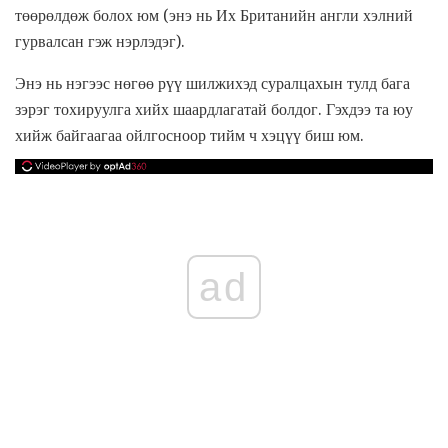
төөрөлдөж болох юм (энэ нь Их Британийн англи хэлний
гурвалсан гэж нэрлэдэг).
Энэ нь нэгээс нөгөө рүү шилжихэд суралцахын тулд бага
зэрэг тохируулга хийх шаардлагатай болдог. Гэхдээ та юу
хийж байгаагаа ойлгосноор тийм ч хэцүү биш юм.
ad