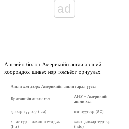
ad
Английн болон Америкийн англи хэлний
хоорондох шивэх нэр томъёог орчуулах
Англи хэл дээрх Америкийн англи гарал үүсэл
АНУ - Америкийн
Британийн англи хэл
англи хэл
давхар зүүгээр (г.м)
нэг зүүгээр (SC)
хагас гурав дахин нэмэгдэж
хагас давхар зүүгээр
(htr)
(hdc)