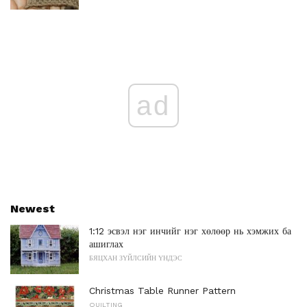
ad
Newest
1:12 эсвэл нэг инчийг нэг хөлөөр нь хэмжих ба
ашиглах
БЯЦХАН ЗҮЙЛСИЙН ҮНДЭС
Christmas Table Runner Pattern
QUILTING