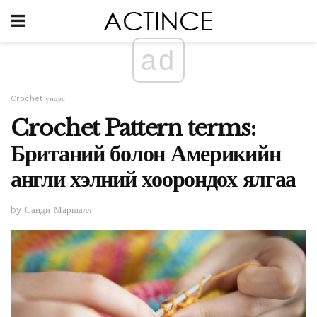
ad
Crochet үндэс
Crochet Pattern terms:
Британий болон Америкийн
англи хэлний хоорондох ялгаа
by Санди Маршалл