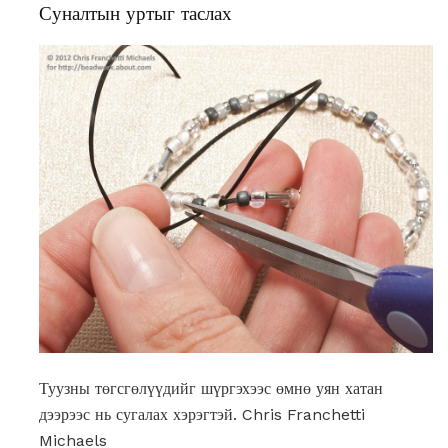
Суналтын уртыг таслах
Туузны төгсгөлүүдийг шүргэхээс өмнө уян хатан
дээрээс нь сугалах хэрэгтэй. Chris Franchetti
Michaels