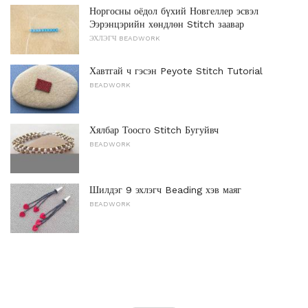
Норгосны оёдол бүхий Новгеллер эсвэл
Ээрэнцэрийн хөндлөн Stitch заавар
ЭХЛЭГЧ BEADWORK
Хавтгай ч гэсэн Peyote Stitch Tutorial
BEADWORK
Хялбар Тоосго Stitch Бугуйвч
BEADWORK
Шилдэг 9 эхлэгч Beading хэв маяг
BEADWORK