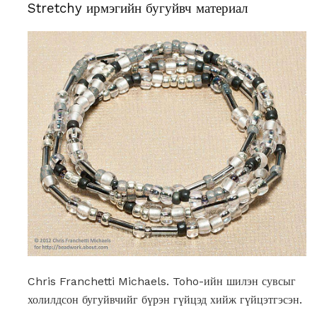
Stretchy ирмэгийн бугуйвч материал
Chris Franchetti Michaels. Toho-ийн шилэн сувсыг
холилдсон бугуйвчийг бүрэн гүйцэд хийж гүйцэтгэсэн.