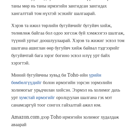
таны мөр нь таны ирмэгийн зангидсан зангидах
хангалттай том нүхтэй эсэхийг шалгаарай.
Хэрэв та ижил төрлийн бугуйвчийг бугуйвч хийж,
төлөвлөж байгаа бол одоо зогсож буй хэмжээгээ шалгаж,
түүний уртыг доошлуулаарай. Хэрэв та жижиг эсвэл том
шалгана ашиглан өөр бугуйвч хийж байвал тэдгээрийг
бугуйвчтай бага зэрэг богино эсвэл илүү урт байх
хэрэгтэй.
Миний бугуйвчны хувьд би Toho-ийн
үрийн
бөмбөлгүүдийг
болон ирмэгийн ээрсэн ээрмэлийн
холимогыг урьдчилан хийсэн. Ээрмэл нь холимог дахь
урт
хумстай ирмэгийг
оролцуулан шалгана гэх мэт
санамсаргүй тоог сонгох гайхалтай ажил юм.
Amazon.com дээр Toho ирмэгийн холимог худалдаж
аваарай