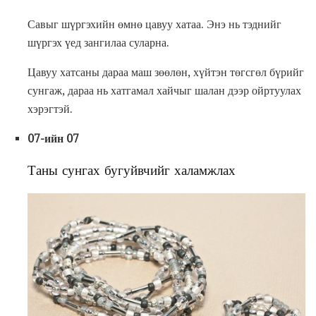
Савыг шүргэхийн өмнө цавуу хатаа. Энэ нь тэднийг
шүргэх үед зангилаа суларна.
Цавуу хатсаны дараа маш зөөлөн, хүйтэн төгсгөл бүрийг
сунгаж, дараа нь хатгамал хайчыг шалан дээр ойртуулах
хэрэгтэй.
07-ийн 07
Таны сунгах бугуйвчийг халамжлах