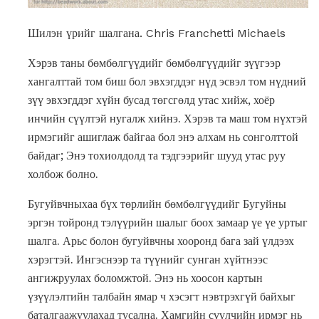
Шилэн үрийг шалгана. Chris Franchetti Michaels
Хэрэв таны бөмбөлгүүдийг бөмбөлгүүдийг зүүгээр
хангалттай том биш бол эвхэгддэг нүд эсвэл том нүдний
зүү эвхэгддэг хүйн ​​бусад төгсгөлд утас хийж, хоёр
инчийн сүүлтэй нугалж хийнэ. Хэрэв та маш том нүхтэй
ирмэгийг ашиглаж байгаа бол энэ алхам нь сонголттой
байдаг; Энэ тохиолдолд та тэдгээрийг шууд утас руу
холбож болно.
Бугуйвчныхаа бүх төрлийн бөмбөлгүүдийг Бугуйны
эргэн тойронд тэлүүрийн шалыг боох замаар үе үе уртыг
шалга. Арьс болон бугуйвчны хооронд бага зай үлдээх
хэрэгтэй. Ингэснээр та түүнийг сунган хүйтнээс
ангижруулах боломжтой. Энэ нь хоосон картын
үзүүлэлтийн талбайн ямар ч хэсэгт нэвтрэхгүй байхыг
баталгаажуулахад тусална. Хамгийн сүүлчийн ирмэг нь