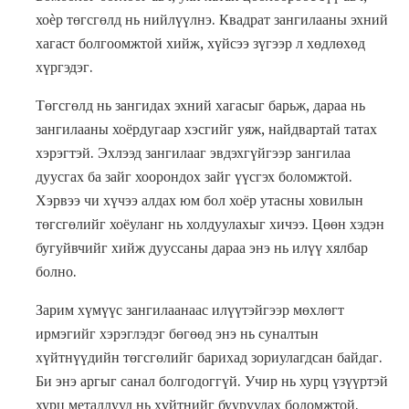
хоѐр төгсгөлд нь нийлүүлнэ. Квадрат зангилааны эхний
хагаст болгоомжтой хийж, хүйсээ зүгээр л хөдлөхөд
хүргэдэг.
Төгсгөлд нь зангидах эхний хагасыг барьж, дараа нь
зангилааны хоёрдугаар хэсгийг уяж, найдвартай татах
хэрэгтэй. Эхлээд зангилааг эвдэхгүйгээр зангилаа
дуусгах ба зайг хоорондох зайг үүсгэх боломжтой.
Хэрвээ чи хүчээ алдах юм бол хоёр утасны ховилын
төгсгөлийг хоёуланг нь холдуулахыг хичээ. Цөөн хэдэн
бугуйвчийг хийж дууссаны дараа энэ нь илүү хялбар
болно.
Зарим хүмүүс зангилаанаас илүүтэйгээр мөхлөгт
ирмэгийг хэрэглэдэг бөгөөд энэ нь суналтын
хүйтнүүдийн төгсгөлийг барихад зориулагдсан байдаг.
Би энэ аргыг санал болгодоггүй. Учир нь хурц үзүүртэй
хурц металлууд нь хүйтнийг бууруулах боломжтой.