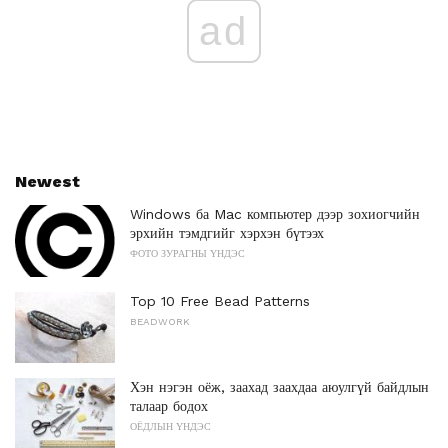
ad
Newest
Windows ба Mac компьютер дээр зохиогчийн
эрхийн тэмдгийг хэрхэн бүтээх
ФОТО ЗУРАГНЫ ҮНДЭС
Top 10 Free Bead Patterns
BEADWORK
Хэн нэгэн оёж, заахад заахдаа аюулгүй байдлын
талаар бодох
ОЁДЛЫН ҮНДЭС