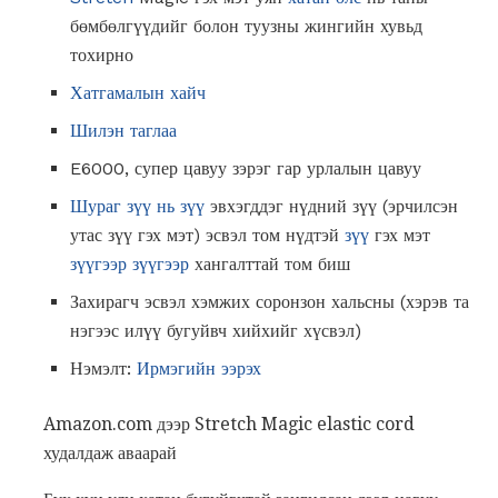
бөмбөлгүүдийг болон туузны жингийн хувьд
тохирно
Хатгамалын хайч
Шилэн таглаа
E6000, супер цавуу зэрэг гар урлалын цавуу
Шураг зүү нь зүү
эвхэгддэг нүдний зүү (эрчилсэн
утас зүү гэх мэт) эсвэл том нүдтэй
зүү
гэх мэт
зүүгээр зүүгээр
хангалттай том биш
Захирагч эсвэл хэмжих соронзон хальсны (хэрэв та
нэгээс илүү бугуйвч хийхийг хүсвэл)
Нэмэлт:
Ирмэгийн ээрэх
Amazon.com дээр Stretch Magic elastic cord
худалдаж аваарай