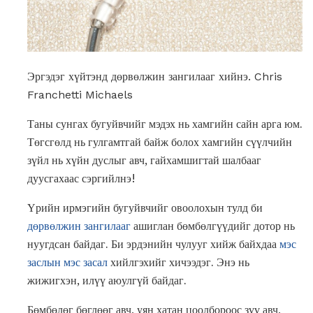
Эргэдэг хүйтэнд дөрвөлжин зангилааг хийнэ. Chris
Franchetti Michaels
Таны сунгах бугуйвчийг мэдэх нь хамгийн сайн арга юм.
Төгсгөлд нь гулгамтгай байж болох хамгийн сүүлчийн
зүйл нь хүйн ​​дуслыг авч, гайхамшигтай шалбааг
дуусгахаас сэргийлнэ!
Үрийн ирмэгийн бугуйвчийг овоолохын тулд би
дөрвөлжин зангилааг
ашиглан бөмбөлгүүдийг дотор нь
нуугдсан байдаг. Би эрдэнийн чулууг хийж байхдаа
мэс
заслын мэс засал
хийлгэхийг хичээдэг. Энэ нь
жижигхэн, илүү аюулгүй байдаг.
Бөмбөлөг бөглөөг авч, уян хатан цоолбороос зүү авч,