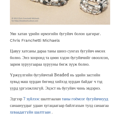
Уян хатан үрийн ирмэгийн бугуйвч болон цагираг.
Chris Franchetti Michaels
Цавуу хатсаны дараа таны шинэ сунгах бугуйвч өмсөх
болно. Энэ хооронд та цөөн хэдэн бугуйвчийг овоолсон,
зарим хуруугаараа хурууны бөгж зүүж болно.
Үржүүлгийн бугуйвчтай Beaded нь эдийн засгийн
хувьд маш хурдан бөгөөд хийхэд хурдан байдаг ч тэд
үүрд үргэлжлэхгүй. Эцэст нь бугуйвч чинь эвдэрнэ.
Эдгээр
7 зүйлээс
шалтгаалан
таны гоёмсог бугуйвчнууд
санаануудыг удаан хугацаагаар байлгахын тулд санаагаа
хуваадаггүйн шалтгаан
.