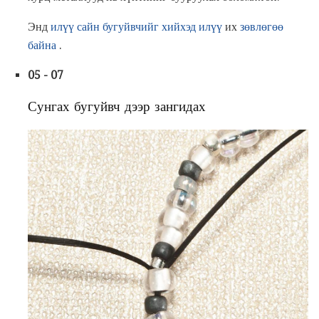
Энд
илүү сайн бугуйвчийг хийхэд илүү
их
зөвлөгөө
байна
.
05 - 07
Сунгах бугуйвч дээр зангидах