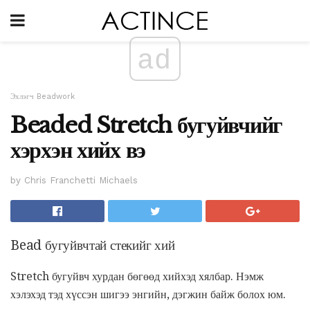
ad
Эхлэгч Beadwork
Beaded Stretch бугуйвчийг
хэрхэн хийх вэ
by Chris Franchetti Michaels
Bead бугуйвчтай стекийг хий
Stretch бугуйвч хурдан бөгөөд хийхэд хялбар. Нэмж
хэлэхэд тэд хүссэн шигээ энгийн, дэгжин байж болох юм.