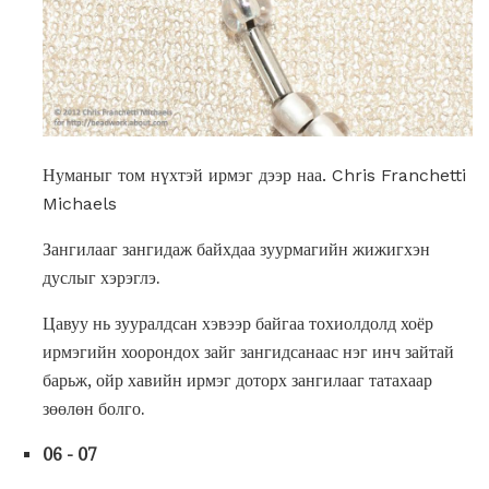
Нуманыг том нүхтэй ирмэг дээр наа. Chris Franchetti
Michaels
Зангилааг зангидаж байхдаа зуурмагийн жижигхэн
дуслыг хэрэглэ.
Цавуу нь зууралдсан хэвээр байгаа тохиолдолд хоёр
ирмэгийн хоорондох зайг зангидсанаас нэг инч зайтай
барьж, ойр хавийн ирмэг доторх зангилааг татахаар
зөөлөн болго.
06 - 07