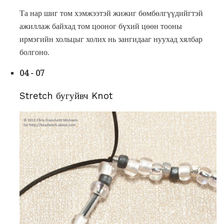
Та нар шиг том хэмжээтэй жижиг бөмбөлгүүдийгтэй
ажиллаж байхад том цооног бүхий цөөн тооны
ирмэгийн хольцыг холих нь зангидааг нуухад хялбар
болгоно.
04 - 07
Stretch бугуйвч Knot