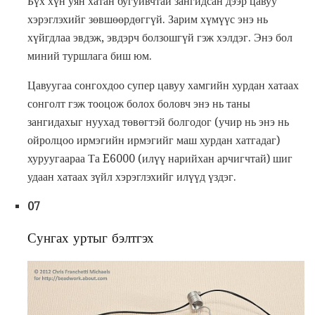
Бүх хүн уян хатан бугуйвчтай зангидсан дээр цавуу
хэрэглэхийг зөвшөөрдөггүй. Зарим хүмүүс энэ нь
хүйгдлаа эвдэж, эвдэрч болзошгүй гэж хэлдэг. Энэ бол
миний туршлага биш юм.
Цавуугаа сонгохдоо супер цавуу хамгийн хурдан хатаах
сонголт гэж тооцож болох боловч энэ нь таны
зангидахыг нуухад төвөгтэй болгодог (учир нь энэ нь
ойролцоо ирмэгийн ирмэгийг маш хурдан хатгадаг)
хуруугаараа Та E6000 (илүү нарийхан арчигчтай) шиг
удаан хатаах зүйл хэрэглэхийг илүүд үздэг.
07
Сунгах уртыг бэлтгэх