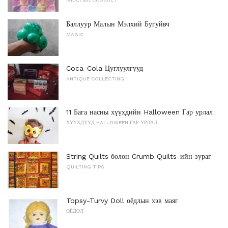
Баллуур Малын Мэлхий Бугуйвч
MAGIC
Coca-Cola Цуглуулгууд
ANTIQUE COLLECTING
11 Бага насны хүүхдийн Halloween Гар урлал
ХҮҮХДҮҮД HALLOWEEN ГАР УРЛАЛ
String Quilts болон Crumb Quilts-ийн зураг
QUILTING TIPS
Topsy-Turvy Doll оёдлын хэв маяг
ОЁДОЛ