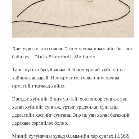
Хавчуургын төгсгөлөөс 2 инч орчим ирмэгийн бөглөөг
байрлуул. Chris Franchetti Michaels
Таны хүссэн бугуйвчнаас 4-6 инч урттай хүйн ​​уртыг
хайчилж аваарай. Нэг ирмэгээс гурван инч орчим
ирмэгийн таглаад хийнэ.
Эргэдэг хүйнийг 3 инч урттай, хөнгөнөөр сунгаж уян
хатан хүйнийг сунгаж, уртыг урьдчилан сунгатал
дараагийн хэсгийг сунгана. Энэ нь уян хатан багажийг
дарахаас сэргийлэх болно.
Миний бугуйвчны хувьд 0.5мм-ийн хар сунгах FLOSS