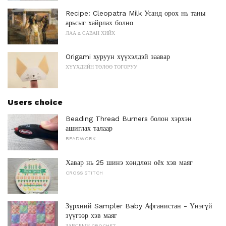
Recipe: Cleopatra Milk Усанд орох нь таны
арьсыг хайрлах болно
ЛАА & САВАН ХИЙХ
Origami хуруун хүүхэлдэй заавар
ХҮҮХДИЙН ТӨЛӨӨ ТОГОРУУ
Users choice
Beading Thread Burners болон хэрхэн
ашиглах талаар
BEADWORK
Хавар нь 25 шинэ хөндлөн оёх хэв маяг
CROSS STITCH
Зүрхний Sampler Baby Афганистан - Үнэгүй
зүүгээр хэв маяг
ЗАВСРЫН CROCHET