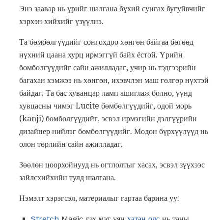
Энэ заавар нь үрийг шалгана бүхий сунгах бугуйвчийг
хэрхэн хийхийг үзүүлнэ.
Та бөмбөлгүүдийг сонгохдоо хөнгөн байгаа бөгөөд
нүхний цаана хурц ирмэггүй байх ёстой. Үрийн
бөмбөлгүүдийг сайн ажилладаг, учир нь тэдгээрийн
багахан хэмжээ нь хөнгөн, ихэвчлэн маш гөлгөр нүхтэй
байдаг. Та бас хуванцар ламп ашиглаж болно, үүнд
хувцасны чимэг Lucite бөмбөлгүүдийг, одой морь
(kanji) бөмбөлгүүдийг, эсвэл ирмэгийн дэлгүүрийн
дизайнер нийлэг бөмбөлгүүдийг. Модон бүрхүүлүүд нь
олон төрлийн сайн ажилладаг.
Зөөлөн цоорхойнууд нь огтлолтыг хасах, эсвэл зүүхээс
зайлсхийхийн тулд шалгана.
Нэмэлт хэрэгсэл, материалыг гартаа барина уу:
Stretch
Magic гэх мэт уян
хатан олс
нь таны