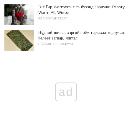
DIY Гар Warmers-г та бүхэнд зориулж Toasty
Warm All Winter
ӨВЛИЙН ГАР УРЛАЛ
Нүдний шилэн хэргийг оёж гаргахад зориулсан
чөлөөт загвар, чиглэл
ОЁДЛЫН ЗӨВЛӨМЖҮҮД
ad