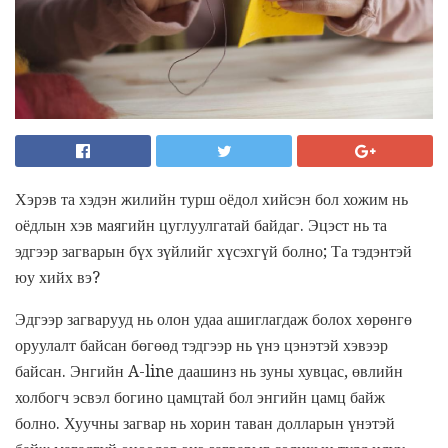
Хэрэв та хэдэн жилийн турш оёдол хийсэн бол хожим нь
оёдлын хэв маягийн цуглуулгатай байдаг. Эцэст нь та
эдгээр загварын бүх зүйлийг хүсэхгүй болно; Та тэдэнтэй
юу хийх вэ?
Эдгээр загварууд нь олон удаа ашиглагдаж болох хөрөнгө
оруулалт байсан бөгөөд тэдгээр нь үнэ цэнэтэй хэвээр
байсан. Энгийн A-line даашинз нь зуны хувцас, өвлийн
холбогч эсвэл богино цамцтай бол энгийн цамц байж
болно. Хуучны загвар нь хорин таван долларын үнэтэй