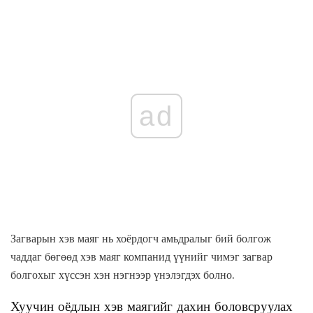
ad
Загварын хэв маяг нь хоёрдогч амьдралыг бий болгож
чаддаг бөгөөд хэв маяг компанид үүнийг чимэг загвар
болгохыг хүссэн хэн нэгнээр үнэлэгдэх болно.
Хуучин оёдлын хэв маягийг дахин боловсруулах