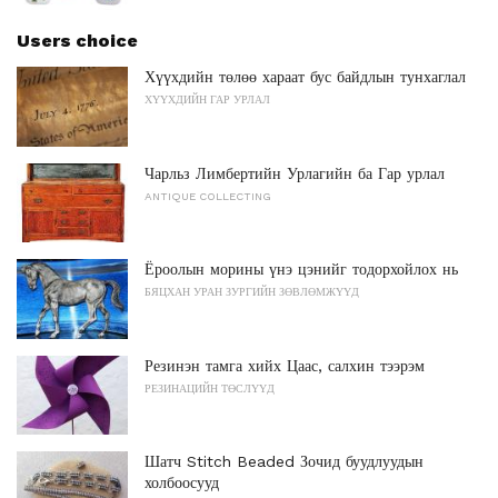
Users choice
Хүүхдийн төлөө хараат бус байдлын тунхаглал
ХҮҮХДИЙН ГАР УРЛАЛ
Чарльз Лимбертийн Урлагийн ба Гар урлал
ANTIQUE COLLECTING
Ёроолын морины үнэ цэнийг тодорхойлох нь
БЯЦХАН УРАН ЗУРГИЙН ЗӨВЛӨМЖҮҮД
Резинэн тамга хийх Цаас, салхин тээрэм
РЕЗИНАЦИЙН ТӨСЛҮҮД
Шатч Stitch Beaded Зочид буудлуудын
холбоосууд