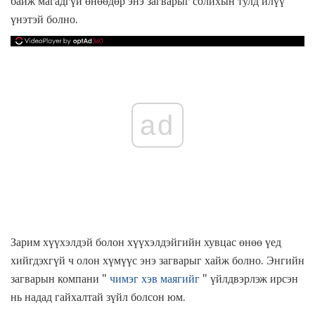
байж магадгүй өнөөдөр энэ загварыг солихын тулд илүү
үнэтэй болно.
ad
Зарим хүүхэлдэй болон хүүхэлдэйгийн хувцас өнөө үед
хийгдэхгүй ч олон хүмүүс энэ загварыг хайж болно. Энгийн
загварын компани "
чимэг хэв маягийг
" үйлдвэрлэж ирсэн
нь надад гайхалтай зүйл болсон юм.