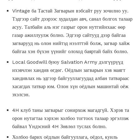
Vintage ба Тастай Загварын вэбсайт руу зочилно уу.
Тэдгээр сайт дээрээс худалдан авч, санал болгох талаар
асуу. Талбайн аль нэг газрыг орон нутгийнхаас өөр
газар ажиллуулж болно. Эдгээр сайтууд дээр байгаа
загварууд нь олон нийтэд нээлттэй болж, загвар хайж
байгаа хэн бүхэн үүнийг олоход баяртай байх болно.
Local Goodwill буюу Salvation Army дэлгүүрүүд
ихэвчлэн хандив өгдөг. Оёдлын загварын хэв маягт
хандивлах нь эдгээр байгууллагуудад албан татвараас
хасагдах татвар юм. Олон хүн оёдлын машинтай оёж
эхэлсэн.
4H клуб таны загварыг сонирхож магадгүй. Хэрэв та
орон нутагтаа хэрхэн холбоо тогтоох талаар эргэлзэж
байвал Үндэсний 4H Зөвлөл туслах болно.
Холбоо барих оёдлын байгууллага, оёдол, куиль