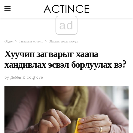
ad
Оёдол
Загварын ертөнц
Оёдлын зөвлөмжүүд
Хуучин загварыг хаана
хандивлах эсвэл борлуулах вэ?
by Дебби К colgrove