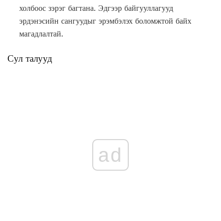
холбоос зэрэг багтана. Эдгээр байгууллагууд
эрдэнэсийн сангуудыг эрэмбэлэх боломжтой байх
магадлалтай.
Сул талууд
ad