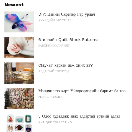
Newest
DIY: Цайны Скрепер Гар урлал
ХҮҮХДИЙН ГАР УРЛАЛ
6-инчийн Quilt Block Patterns
ЗАВСРЫН КИЛИЛИНГ
Clay-ыг хэрхэн яаж хийх вэ?
АЛДАРТАЙ ТӨСЛҮҮД
Мэндчилгээ карт Үйлдвэрлэлийн баримт ба тоо
РЕЗИНЭН ТАМГА
5 Одоо худалдаж авах алдартай эртний эдлэл
ANTIQUE COLLECTING