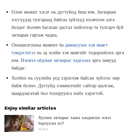
Олон жижиг хэсэг нь дугтуйнд биш юм. Загварын
хэсгүүдэд тулгараад байгаа зүйлүүд ихэвчлэн алга
болдог боловч багахан дасгал хийснээр та тулгарч буй
загвараа гаргаж чадна.
Оношилгооны момент ба
дамжуулах хэв маягт
тэмдэглэгээ
нь эд эсийн хэв маягийг тодорхойлох арга
юм.
Нэхмэл оёдлын загварыг хадгалах
арга замууд
байдаг.
Холбох нь сүүлийн үед хэрэглэж байсан зүйлээс өөр
байж болно. Дугтуйд хэмжилтийг сайтар шалгаж,
шаардлагатай бол тохируулга хийх хэрэгтэй.
Enjoy similar articles
Хуучин загварыг хаана хандивлах эсвэл
борлуулах вэ?
ОЁДОЛ