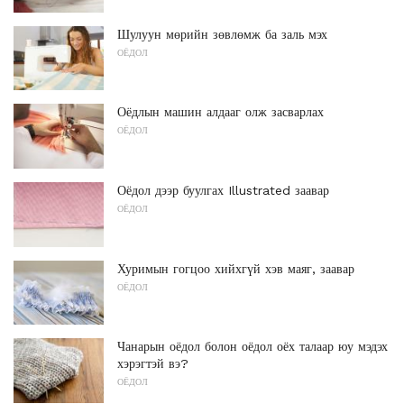
Шулуун мөрийн зөвлөмж ба заль мэх
ОЁДОЛ
Оёдлын машин алдааг олж засварлах
ОЁДОЛ
Оёдол дээр буулгах Illustrated заавар
ОЁДОЛ
Хуримын гогцоо хийхгүй хэв маяг, заавар
ОЁДОЛ
Чанарын оёдол болон оёдол оёх талаар юу мэдэх
хэрэгтэй вэ?
ОЁДОЛ