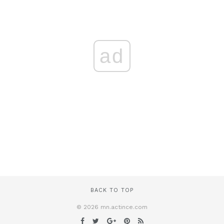
ad
BACK TO TOP
© 2026 mn.actince.com