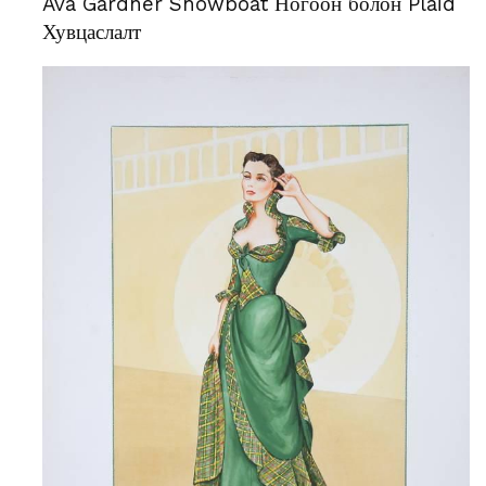
Ava Gardner Showboat Ногоон болон Plaid
Хувцаслалт