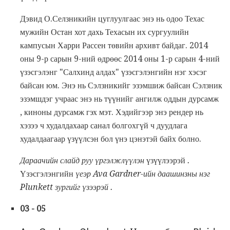
Дэвид О.Селзникийн цуглуулгаас энэ нь одоо Техас
мужийн Остан хот дахь Техасын их сургуулийн
кампусын Харри Рассен төвийн архивт байдаг. 2014
оны 9-р сарын 9-ний өдрөөс 2014 оны 1-р сарын 4-ний
үзэсгэлэнг "Салхинд алдах" үзэсгэлэнгийн нэг хэсэг
байсан юм. Энэ нь Сэлзникийг эзэмшиж байсан Сэлзник
эзэмшдэг учраас энэ нь түүнийг ангилж оддын дурсамж
, киноны дурсамж гэх мэт. Хэдийгээр энэ рендер нь
хэзээ ч худалдахаар санал болгохгүй ч дуудлага
худалдаагаар үзүүлсэн бол үнэ цэнэтэй байх болно.
Дараачийн слайд руу үргэлжлүүлэн
үзүүлээрэй
.
Үзэсгэлэнгийн
үеэр Ava Gardner-ийн даашинзны нэг
Plunkett зургийг үзээрэй
.
03 - 05