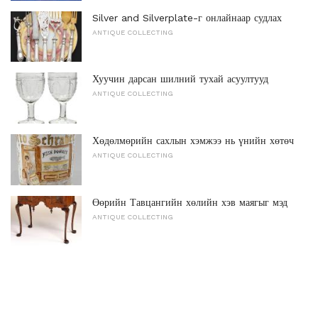
Silver and Silverplate-г онлайнаар судлах
ANTIQUE COLLECTING
Хуучин дарсан шилний тухай асуултууд
ANTIQUE COLLECTING
Хөдөлмөрийн сахлын хэмжээ нь үнийн хөтөч
ANTIQUE COLLECTING
Өөрийн Тавцангийн хөлийн хэв маягыг мэд
ANTIQUE COLLECTING