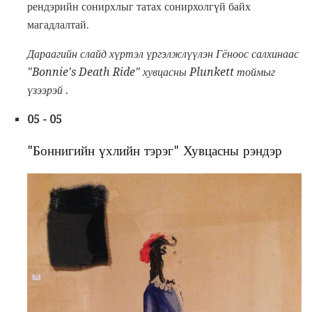
рендэрийн сонирхлыг татах сонирхолгүй байх
магадлалтай.
Дараагийн слайд хүртэл үргэлжлүүлэн Гёноос салхинаас
"Bonnie's Death Ride" хувцасны Plunkett тоймыг
үзээрэй
.
05 - 05
"Боннигийн үхлийн тэрэг" Хувцасны рэндэр