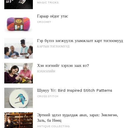
MAGIC TRICKS
Гараар оёдог утас
CROCHET
Гэр бүлээ хөгжүүлэх уламжлалт карт тоглоомууд
КАРТЫН ТОГЛООМУУД
Хэн нэгнийг хэрхэн заах вэ?
НЭХМЭЛИЙН
Шувуу Үг: Bird Inspired Stitch Patterns
CROSS STITCH
Эртний эдлэл худалдаж авах, зарах: Зөвлөгөө,
Заль, ба Нөөц
ANTIQUE COLLECTING