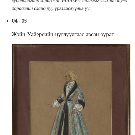
худалдаагаар зарагдсан Plunkett тоймыг үзэхийн тулд
дараагийн слайд руу үргэлжлүүлнэ үү.
04 - 05
Жэйн Уайерсийн цуглуулгаас авсан зураг