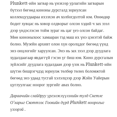
Plunkett-ийн загвар нь үнэхээр урлагийн загварын
бүтээл бөгөөд киноны дурсгалд зориулсан
коллекцуудаараа ихээхэн ач холбогдолтой юм. Өнөөдөр
бодит хувцас нь ховор олдворыг олсон хэдий ч зах зээл
дээр үндэслэсэн тойм зураг нь цаг үеэ олсон байдаг.
Мөн киноныхоос хамааран тэд маш их үнэ цэнэтэй байж
болно. Музейн архивт олон хүн оролцдог бөгөөд үүнд
энэ онцлогийг харуулсан. Энэ нь зах зээл дээр дуудлага
худалдаагаар явдаггүй гэсэн үг биш юм. Кино дурсгалын
зүйлсийг дуудлага худалдаан дээр үзэх нь Plunkett-ийн
шүтэн бишрэгчдэд зориулж төлбөр төлөх боломжтой
бөгөөд энэ удаад тусгай хэлэлцээр дээр Жэйн Уайерын
цуглуулгаас ноорог зургийг авах болно.
Дараачийн слайдруу үргэлжлүүлэхийн тулд Скетле
О'харыг Скоттээс Гоокийн дүрд Plunkett ноорогыг
үзээрэй
.