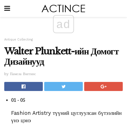
ad
Antique Collecting
Walter Plunkett-ийн Домогт
Дизайнууд
by Памела Виггинс
01 - 05
Fashion Artistry түүний цуглуулсан бүтээлийн
үнэ цэнэ