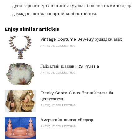
дунд зэргийн үнэ цэнийг агуулдаг бол энэ нь кино дээр
дэмждэг шинж чанартай холбоотой юм.
Enjoy similar articles
Vintage Costume Jewelry худалдаж авах
ANTIQUE COLLECTING
Гайхалтай шаазан: RS Prussia
ANTIQUE COLLECTING
Freaky Santa Claus Эртний эдлэл ба
цуглуулгууд
ANTIQUE COLLECTING
Америкийн шилэн үйлдвэр
ANTIQUE COLLECTING