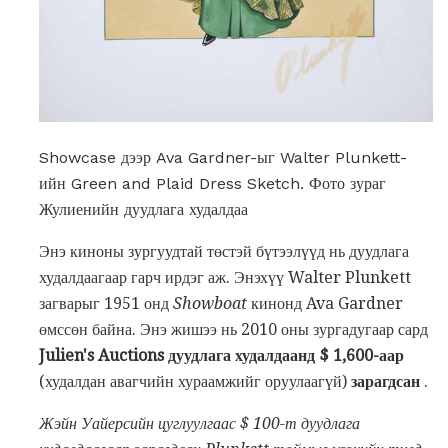
Showcase дээр Ava Gardner-ыг Walter Plunkett-
ийн Green and Plaid Dress Sketch. Фото зураг
Жулиенийн дуудлага худалдаа
Энэ киноны зургуудтай төстэй бүтээлүүд нь дуудлага
худалдаагаар гарч ирдэг аж. Энэхүү Walter Plunkett
загварыг 1951 онд
Showboat
кинонд Ava Gardner
өмссөн байна. Энэ жишээ нь 2010 оны зургадугаар сард
Julien's Auctions дуудлага худалдаанд $ 1,600-аар
(худалдан авагчийн хураамжийг оруулаагүй)
зарагдсан
.
Жэйн Уайерсийн цуглуулгаас $ 100-т дуудлага