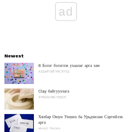
ad
Newest
6 Бэлэг бэлэглэх ухаалаг арга зам
АЛДАРТАЙ ТӨСЛҮҮД
Clay байгууллага
ХУВЦАСНЫ ҮНДЭС
Хялбар Оюун Унших ба Урьдчилан Сэргийлэх
арга
MAGIC TRICKS