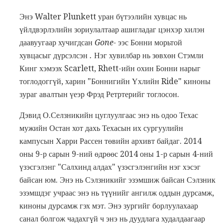
Энэ Walter Plunkett уран бүтээлийн хувцас нь
үйлдвэрлэлийн зориулалтаар ашигладаг цэнхэр хилэн
даавуугаар хучигдсан
Gone-
ээс Бонни морьтой
хувцасыг дүрсэлсэн
.
Нэг хувилбар нь зөвхөн Стэмли
Кинг хэмээх Scarlett, Rhett-ийн охин Бонни нарыг
тоглодоггүй, харин "Боннигийн Үхлийн Ride" киноны
зураг авалтын үеэр Фрэд Ретртерийг тоглосон.
Дэвид О.Селзникийн цуглуулгаас энэ нь одоо Техас
мужийн Остан хот дахь Техасын их сургуулийн
кампусын Харри Рассен төвийн архивт байдаг. 2014
оны 9-р сарын 9-ний өдрөөс 2014 оны 1-р сарын 4-ний
үзэсгэлэнг "Салхинд алдах" үзэсгэлэнгийн нэг хэсэг
байсан юм. Энэ нь Сэлзникийг эзэмшиж байсан Сэлзник
эзэмшдэг учраас энэ нь түүнийг ангилж оддын дурсамж,
киноны дурсамж гэх мэт. Энэ зургийг борлуулахаар
санал болгож чадахгүй ч энэ нь дуудлага худалдаагаар