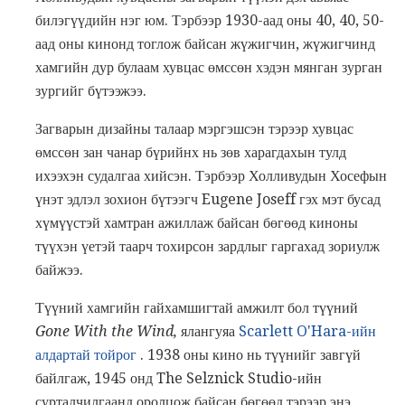
билэгүүдийн нэг юм. Тэрбээр 1930-аад оны 40, 40, 50-
аад оны кинонд тоглож байсан жүжигчин, жүжигчинд
хамгийн дур булаам хувцас өмссөн хэдэн мянган зурган
зургийг бүтээжээ.
Загварын дизайны талаар мэргэшсэн тэрээр хувцас
өмссөн зан чанар бүрийнх нь зөв харагдахын тулд
ихээхэн судалгаа хийсэн. Тэрбээр Холливудын Хосефын
үнэт эдлэл зохион бүтээгч Eugene Joseff гэх мэт бусад
хүмүүстэй хамтран ажиллаж байсан бөгөөд киноны
түүхэн үетэй таарч тохирсон зардлыг гаргахад зориулж
байжээ.
Түүний хамгийн гайхамшигтай амжилт бол түүний
Gone With the Wind,
ялангуяа
Scarlett O'Hara-ийн
алдартай тойрог
. 1938 оны кино нь түүнийг завгүй
байлгаж, 1945 онд The ​​Selznick Studio-ийн
сурталчилгаанд оролцож байсан бөгөөд тэрээр энэ