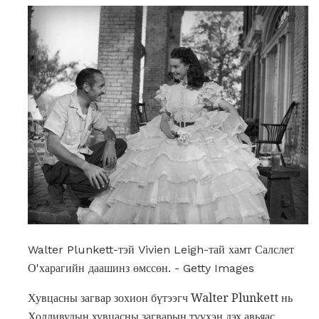
Walter Plunkett-тэй Vivien Leigh-тай хамт Салслет
О'харагийн даашинз өмссөн. - Getty Images
Хувцасны загвар зохион бүтээгч Walter Plunkett нь
Холливудын хувцасны загварын түүхэн дэх авьяас