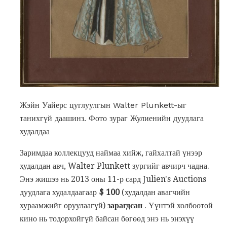
Жэйн Уайерс цуглуулгын Walter Plunkett-ыг
танихгүй даашинз. Фото зураг Жулиенийн дуудлага
худалдаа
Заримдаа коллекцууд наймаа хийж, гайхалтай үнээр
худалдан авч, Walter Plunkett зургийг авчирч чадна.
Энэ жишээ нь 2013 оны 11-р сард Julien's Auctions
дуудлага худалдаагаар
$ 100
(худалдан авагчийн
хураамжийг оруулаагүй)
зарагдсан
. Үүнтэй холбоотой
кино нь тодорхойгүй байсан бөгөөд энэ нь энэхүү