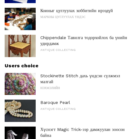
Коиныг цуглуулах хоббитийн ирээдүй
МАРКНЫ ЦУГЛУУЛАХ ҮНДЭС
Chippendale Тавилга тодорхойлох ба үнийн
удирдамж
ANTIQUE COLLECTING
Users choice
Stockinette Stitch дахь үндсэн сүлжмэл
малгай
НЭХМЭЛИЙН
Baroque Pearl
ANTIQUE COLLECTING
Хүснэгт Magic Trick-ээр дамжуулан зоосон
байна