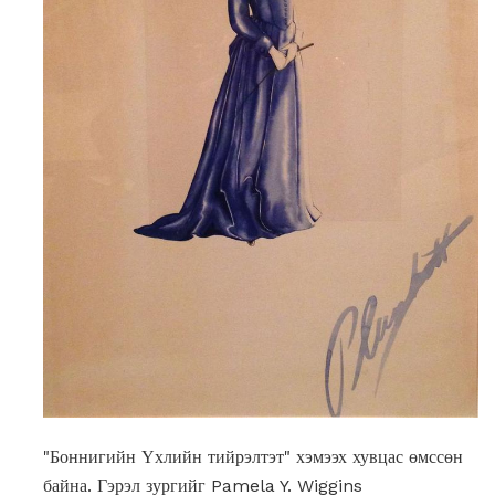
"Боннигийн Үхлийн тийрэлтэт" хэмээх хувцас өмссөн
байна. Гэрэл зургийг Pamela Y. Wiggins