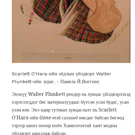
Scarlett O'Hara-ийн оёдлын үйлдвэрт Walter
Plunkett-ийн зураг. - Памела Й.Виггинс
Энэхүү Walter Plunkett рендер нь хувцас үйлдвэрлэхэд
хэрэглэгддэг бөс материалуудаас бүтсэн усан будаг, усан
үзэм юм. Энэ өдөр тутмын хувцаслалт нь Scarlett
O'Hara-ийн
Gone-тэй салхинд
өмсдөг байсан бөгөөд
тэрээр шинэ нөхөр ноён Хамилтонтай хамт модны
үйлдвэрт ажиллаж байсан.