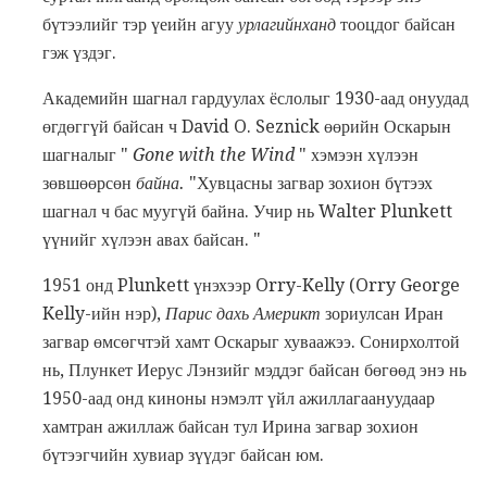
бүтээлийг тэр үеийн агуу
урлагийнханд
тооцдог байсан
гэж үздэг.
Академийн шагнал гардуулах ёслолыг 1930-аад онуудад
өгдөггүй байсан ч David O. Seznick өөрийн Оскарын
шагналыг "
Gone with the Wind
" хэмээн хүлээн
зөвшөөрсөн
байна.
"Хувцасны загвар зохион бүтээх
шагнал ч бас муугүй байна. Учир нь Walter Plunkett
үүнийг хүлээн авах байсан. "
1951 онд Plunkett үнэхээр Orry-Kelly (Orry George
Kelly-ийн нэр),
Парис дахь Америкт
зориулсан Иран
загвар өмсөгчтэй хамт Оскарыг хуваажээ. Сонирхолтой
нь, Плункет Иерус Лэнзийг мэддэг байсан бөгөөд энэ нь
1950-аад онд киноны нэмэлт үйл ажиллагаануудаар
хамтран ажиллаж байсан тул Ирина загвар зохион
бүтээгчийн хувиар зүүдэг байсан юм.