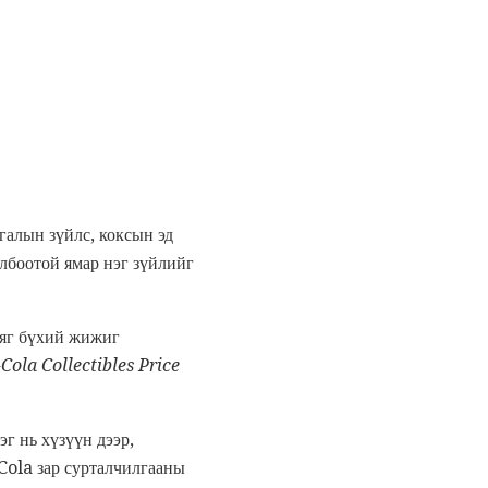
алын зүйлс, коксын эд
лбоотой ямар нэг зүйлийг
аяг бүхий жижиг
-Cola Collectibles Price
г нь хүзүүн дээр,
-Cola зар сурталчилгааны