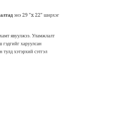
лалтад
энэ 29 "x 22" ширхэг
хамт явуулжээ. Уламжлалт
ш гэдгийг харуулсан
н тулд хэтэрхий сэтгэл