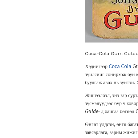
Coca-Cola Gum Cutout (
Хэдийгээр
Coca Cola
Gu
зүйлсийг сонирхож буй к
буулгаж авах нь зүйтэй. 
Жишээлбэл, энэ зар сур
зүсмэлүүдээс бүр ч хово
Guide-
д байгаа бөгөөд C
Өнгөт үлдсэн, өнгө бага
завсарлага, зарим жижиг