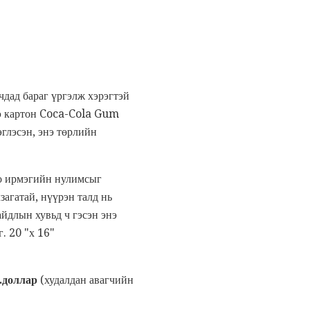
чдад бараг үргэлж хэрэгтэй
нэ картон Coca-Cola Gum
глэсэн, энэ төрлийн
но ирмэгийн нулимсыг
загатай, нүүрэн талд нь
йдлын хувьд ч гэсэн энэ
. 20 "х 16"
.доллар
(худалдан авагчийн