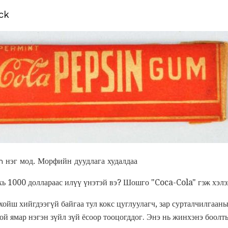
ck
нэг мод. Морфийн дуудлага худалдаа
хь 1000 доллараас илүү үнэтэй вэ? Шошго "Coca-Cola" гэж хэлэ
хойш хийгдээгүй байгаа тул кокс цуглуулагч, зар сурталчилгаа
ой ямар нэгэн зүйл зүй ёсоор тооцогддог. Энэ нь жинхэнэ боолт