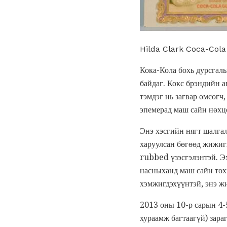
Hilda Clark Coca-Cola
Кока-Кола бохь дурсгалы
байдаг. Кокс брэндийн 
тэмдэг нь загвар өмсөг
эпемерад маш сайн нөхц
Энэ хэсгийн нягт шалгал
харуулсан бөгөөд жижигх
rubbed үзэсгэлэнтэй. Эх
насныханд маш сайн тохи
хэмжигдэхүүнтэй, энэ 
2013 оны 10-р сарын 4-
хураамж багтаагүй) зараг