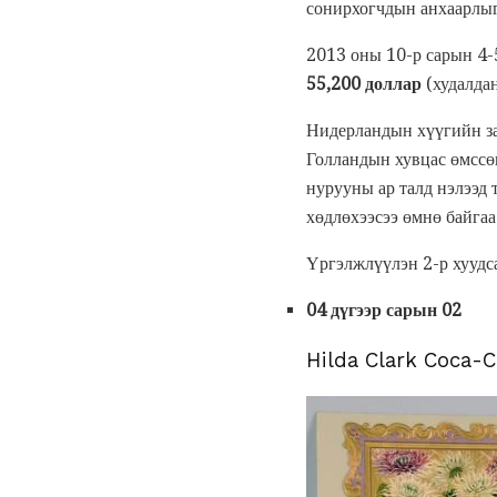
сонирхогчдын анхаарлыг
2013 оны 10-р сарын 4
55,200 доллар
(худалда
Нидерландын хүүгийн за
Голландын хувцас өмссө
нурууны ар талд нэлээд 
хөдлөхээсээ өмнө байгаа
Үргэлжлүүлэн 2-р хуудса
04 дүгээр сарын 02
Hilda Clark Coca-