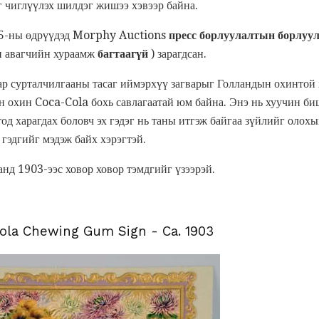
 чиглүүлэх шилдэг жишээ хэвээр байна.
-5-ны өдрүүдэд Morphy Auctions
пресс борлуулалтын борлуу
н авагчийн хураамж
багтаагүй
) зарагдсан.
р сурталчилгааны тасаг иймэрхүү загварыг Голландын охинтой 
н охин Coca-Cola бохь савлагаатай юм байна. Энэ нь хуучин би
тод харагдах боловч эх гэдэг нь таны итгэж байгаа зүйлийг олохы
 гэдгийг мэдэж байх хэрэгтэй.
нд 1903-ээс ховор ховор тэмдгийг үзээрэй.
Cola Chewing Gum Sign - Ca. 1903