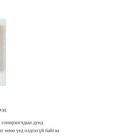
хэд
ны сонирхогчдын дунд
ыг өнөө үед олдохгүй байгаа