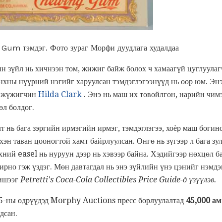
 Gum тэмдэг. Фото зураг Морфи дуудлага худалдаа
н зүйл нь хичнээн том, жижиг байж болох ч хамаагүй цуглуулаг
анхны нүүрний нэгийг харуулсан тэмдэглэгээнүүд нь өөр юм. Э
ч, жүжигчин
Hilda Clark
. Энэ нь маш их товойлгон, нарийн чимэ
өл болдог.
т нь бага зэргийн ирмэгийн ирмэг, тэмдэглэгээ, хоѐр маш боги
эн таван цооногтой хамт байрлуулсан. Өнгө нь зүгээр л бага зул
ний easel нь нуруун дээр нь хэвээр байна. Хэдийгээр нөхцөл ба
рно гэж үздэг. Мөн давтагдал нь энэ зүйлийн үнэ цэнийг нэмдэг
жишээг
Petretti's Coca-Cola Collectibles Price Guide-д үзүүлэв.
5-ны өдрүүдэд Morphy Auctions пресс борлуулалтад
45,000 ам
дсан.