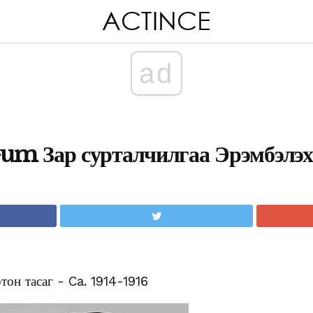
ad
m Зар сурталчилгаа Эрэмбэлэх
он тасаг - Ca. 1914-1916