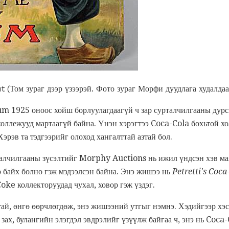
Том зураг дээр үзээрэй. Фото зураг Морфи дуудлага худалдаа
m 1925 оноос хойш борлуулагдаагүй ч зар сурталчилгааны дурсг
оллежууд мартаагүй байна. Үнэн хэрэгтээ Coca-Cola бохьтой хо
Хэрэв та тэдгээрийг олоход хангалттай азтай бол.
талчилгааны зүсэлтийг Morphy Auctions нь ижил үндсэн хэв м
р байх болно гэж мэдээлсэн байна. Энэ жишээ нь
Petretti's Coca
oke коллекторуудад чухал, ховор гэж үздэг.
тай, өнгө өөрчлөгдөж, энэ жишээний утгыг нэмнэ. Хэдийгээр хэсэ
 зах, булангийн элэгдэл эвдрэлийг үзүүлж байгаа ч, энэ нь Coca