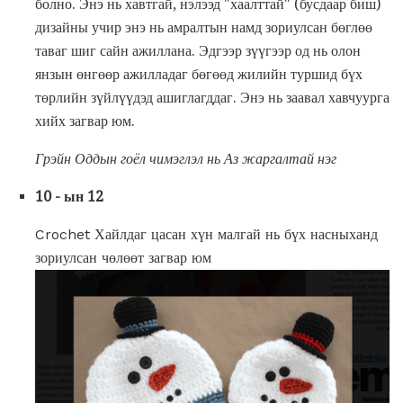
болно. Энэ нь хавтгай, нэлээд "хаалттай" (бусдаар биш)
дизайны учир энэ нь амралтын намд зориулсан бөглөө
таваг шиг сайн ажиллана. Эдгээр зүүгээр од нь олон
янзын өнгөөр ​​ажилладаг бөгөөд жилийн туршид бүх
төрлийн зүйлүүдэд ашиглагддаг. Энэ нь заавал хавчуурга
хийх загвар юм.
Грэйн Оддын гоёл чимэглэл нь Аз жаргалтай нэг
10 - ын 12
Crochet Хайлдаг цасан хүн малгай нь бүх насныханд
зориулсан чөлөөт загвар юм