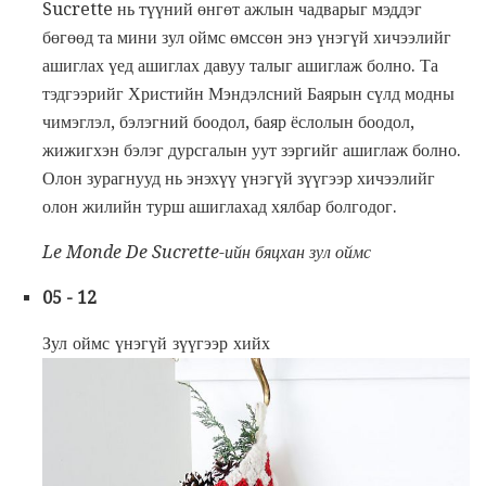
Sucrette нь түүний өнгөт ажлын чадварыг мэддэг
бөгөөд та мини зул оймс өмссөн энэ үнэгүй хичээлийг
ашиглах үед ашиглах давуу талыг ашиглаж болно. Та
тэдгээрийг Христийн Мэндэлсний Баярын сүлд модны
чимэглэл, бэлэгний боодол, баяр ёслолын боодол,
жижигхэн бэлэг дурсгалын уут зэргийг ашиглаж болно.
Олон зурагнууд нь энэхүү үнэгүй зүүгээр хичээлийг
олон жилийн турш ашиглахад хялбар болгодог.
Le Monde De Sucrette-ийн бяцхан зул оймс
05 - 12
Зул оймс үнэгүй зүүгээр хийх