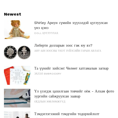
Newest
Shirley Ариун сүмийн хүүхэлдэй цуглуулсан
үнэ цэнэ
DOLL ЦУГЛУУЛАХ
Либерти долларын зоос гэж юу вэ?
АНУ-ЫН ЗООСНЫ ҮНЭТ ЗҮЙЛСИЙН ГАРЫН АВЛАГА
Та үүнийг хийсэн! Чөлөөт хатгамалын загвар
ЭХЛЭЛ EMBROIDERY
Үл үзэгдэх цахилгаан товчийг оёж - Алхам фото
зургийн сайжруулсан заавар
ОЁДЛЫН ЗӨВЛӨМЖҮҮД
Тэмдэглэгээний тэмдгийн тодорхойлолт