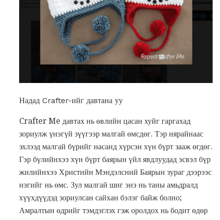
Надад Crafter-ийг давтана уу
Crafter Me давтах нь өвлийн цасан хуйг гаргахад
зориулж үнэгүй зүүгээр малгай өмсдөг. Тэр нярайнаас
эхлээд малгай бүрийг насанд хүрсэн хүн бүрт зааж өгдөг.
Гэр бүлийнхээ хүн бүрт баярын үйл явдлуудад эсвэл бүр
жилийнхээ Христийн Мэндэлсний Баярын зураг дээрээс
нэгийг нь өмс. Зул малгай шиг энэ нь таны амьдралд
хүүхдүүдэд зориулсан сайхан бэлэг байж болно;
Амралтын өдрийг тэмдэглэх гэж оролдох нь бодит өдөр