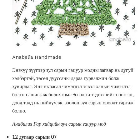
Anabelia Handmade
Энэхүү зүүгээр зул сарын гацуур модны загвар нь дугуй
хэлбэртэй, төсөл дууссаны дараа гурвалжин болж
хувирдаг. Энэ нь засал чимэглэл эсвэл ханын чимэглэл
болгон ашиглаж болох юм. Эсвэл та тэдгээрийг нэгтгэн,
доод талд нь нийлүүлж, зөөлөн зул сарын ороолт гаргаж
болно.
Анабилия Гар хийцийн зул сарын гацуур мод
12 дугаар сарын 07