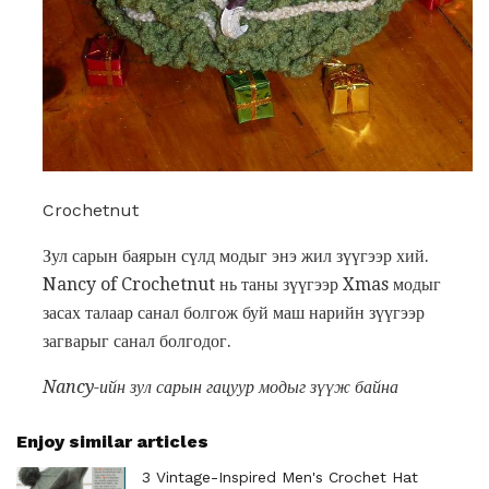
Crochetnut
Зул сарын баярын сүлд модыг энэ жил зүүгээр хий.
Nancy of Crochetnut нь таны зүүгээр Xmas модыг
засах талаар санал болгож буй маш нарийн зүүгээр
загварыг санал болгодог.
Nancy-ийн зул сарын гацуур модыг зүүж байна
Enjoy similar articles
3 Vintage-Inspired Men's Crochet Hat