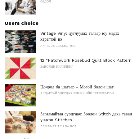
ОЁДОЛ
Users choice
Vintage Vinyl цуглуулах талаар юу мэдэх
хэрэгтэй вэ
ANTIQUE COLLECTING
12 "Patchwork Rosebud Quilt Block Pattern
ЗАВСРЫН КИЛИЛИНГ
Цочрол ба шатаар - Могой болон шат
АЛДАРТАЙ УДИРДАХ ЗӨВЛӨЛИЙН ТОГЛООМУУД
Загалмайтаа сурцгаая: Зөөлөн Stitch дахь таван
үндсэн Stitches
CROSS-STITCH BASICS