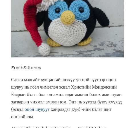
FreshStitches
Санта малгайт хувцастай энэхүү үнэтэй зүүгээр оцон
шувуу нь гоёл чимэглэл эсвэл Христийн Мэндэлсний
Баярын бэлэг болгон ажилладаг амьтан болох амигиуми
загварын чихмэл амьтан юм. Энэ нь хүүхэд буюу хүүхэд
(эсвэл
оцон шувууг
хайрладаг хүн) -ийн бэлэг шиг
онцгой юм.