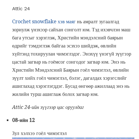
Attic 24
Crochet snowflake хэв маяг
нь амралт зугаалгад
зориулж үнэхээр сайхан сонголт юм. Тэд ихэвчлэн маш
бага утсыг хэрэглэж, Христийн мэндэлсний баярын
өдрийг тэмдэглэж байгаа эсэхээ шийдэж, өвлийн
хүйтэнд тохируулан чимэглэдэг. Энэхүү үнэгүй зүүгээр
цастай загвар нь гоёмсог сонгодог загвар юм. Энэ нь
Христийн Мэндэлсний Баярын гоёл чимэглэл, өвлийн
зүүлт хийх гоёл чимэглэл, бэлэг, дагалдах хэрэгслийг
ашиглахад хэрэглэгддэг. Бусад өнгөөр ​​ажиллаад энэ нь
жилийн турш ашиглаж болох загвар юм.
Attic 24-ийн зүүгээр цас оруулдаг
08-ийн 12
Зул хэлхээ гоёл чимэглэл