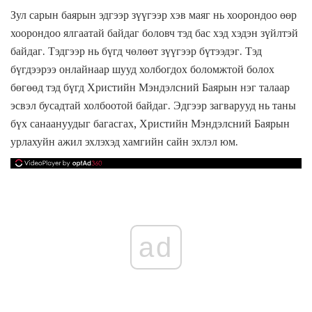
Зул сарын баярын эдгээр зүүгээр хэв маяг нь хоорондоо өөр
хоорондоо ялгаатай байдаг боловч тэд бас хэд хэдэн зүйлтэй
байдаг. Тэдгээр нь бүгд чөлөөт зүүгээр бүтээдэг. Тэд
бүгдээрээ онлайнаар шууд холбогдох боломжтой болох
бөгөөд тэд бүгд Христийн Мэндэлсний Баярын нэг талаар
эсвэл бусадтай холбоотой байдаг. Эдгээр загварууд нь таны
бүх санаануудыг багасгах, Христийн Мэндэлсний Баярын
урлахуйн ажил эхлэхэд хамгийн сайн эхлэл юм.
ad