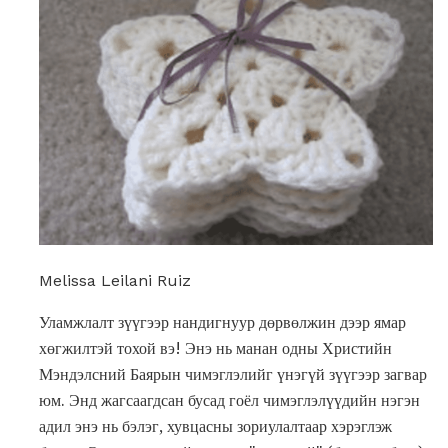
Melissa Leilani Ruiz
Уламжлалт зүүгээр нандигнуур дөрвөлжин дээр ямар
хөгжилтэй тохой вэ! Энэ нь манан одны Христийн
Мэндэлсний Баярын чимэглэлийг үнэгүй зүүгээр загвар
юм. Энд жагсаагдсан бусад гоёл чимэглэлүүдийн нэгэн
адил энэ нь бэлэг, хувцасны зориулалтаар хэрэглэж