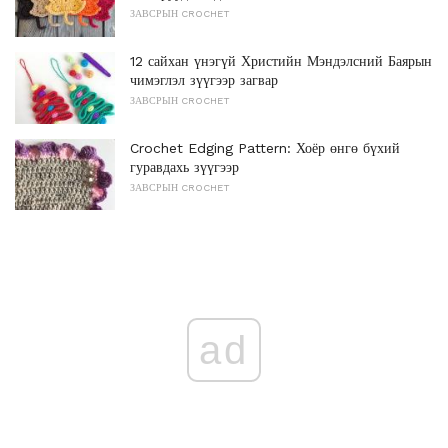
ЗАВСРЫН CROCHET
12 сайхан үнэгүй Христийн Мэндэлсний Баярын
чимэглэл зүүгээр загвар
ЗАВСРЫН CROCHET
Crochet Edging Pattern: Хоёр өнгө бүхий
гуравдахь зүүгээр
ЗАВСРЫН CROCHET
ad