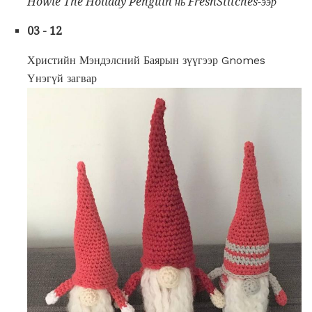
Howie The Holiday Penguin нь FreshStitches-ээр
03 - 12
Христийн Мэндэлсний Баярын зүүгээр Gnomes
Үнэгүй загвар