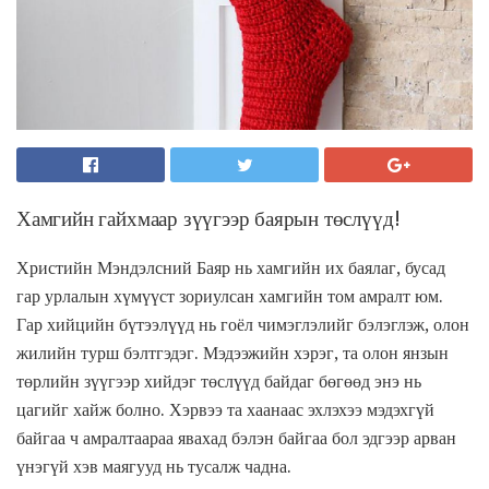
Хамгийн гайхмаар зүүгээр баярын төслүүд!
Христийн Мэндэлсний Баяр нь хамгийн их баялаг, бусад
гар урлалын хүмүүст зориулсан хамгийн том амралт юм.
Гар хийцийн бүтээлүүд нь гоёл чимэглэлийг бэлэглэж, олон
жилийн турш бэлтгэдэг. Мэдээжийн хэрэг, та олон янзын
төрлийн зүүгээр хийдэг төслүүд байдаг бөгөөд энэ нь
цагийг хайж болно. Хэрвээ та хаанаас эхлэхээ мэдэхгүй
байгаа ч амралтаараа явахад бэлэн байгаа бол эдгээр арван
үнэгүй хэв маягууд нь тусалж чадна.