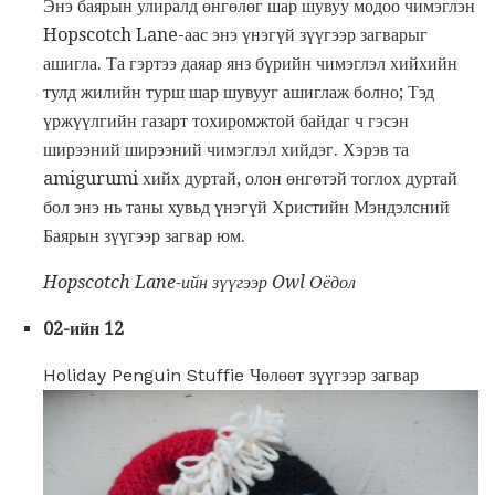
Энэ баярын улиралд өнгөлөг шар шувуу модоо чимэглэн
Hopscotch Lane-аас энэ үнэгүй зүүгээр загварыг
ашигла. Та гэртээ даяар янз бүрийн чимэглэл хийхийн
тулд жилийн турш шар шувууг ашиглаж болно; Тэд
үржүүлгийн газарт тохиромжтой байдаг ч гэсэн
ширээний ширээний чимэглэл хийдэг. Хэрэв та
amigurumi хийх дуртай, олон өнгөтэй тоглох дуртай
бол энэ нь таны хувьд үнэгүй Христийн Мэндэлсний
Баярын зүүгээр загвар юм.
Hopscotch Lane-ийн зүүгээр Owl Оёдол
02-ийн 12
Holiday Penguin Stuffie Чөлөөт зүүгээр загвар