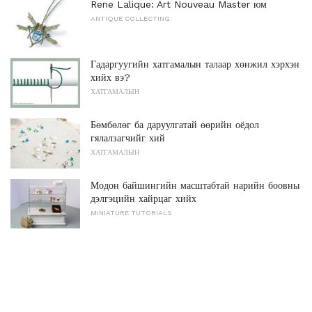
Rene Lalique: Art Nouveau Master юм
ANTIQUE COLLECTING
Гадаргуугийн хатгамалын талаар хөнжил хэрхэн
хийх вэ?
ХАТГАМАЛЫН
Бөмбөлөг ба даруулгатай өөрийн оёдол
гялалзагчийг хий
ХАТГАМАЛЫН
Модон байшингийн масштабтай нарийн боовны
дэлгэцийн хайрцаг хийх
MINIATURE TUTORIALS