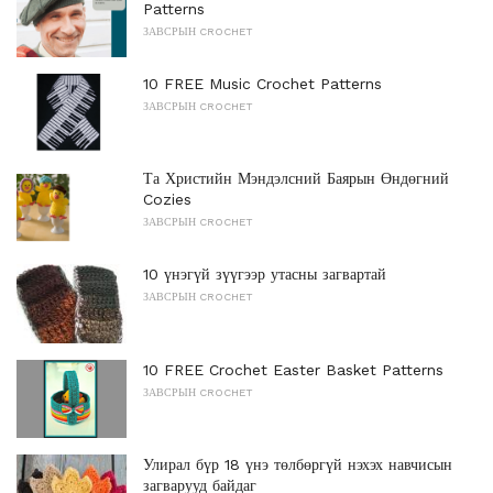
Patterns
ЗАВСРЫН CROCHET
10 FREE Music Crochet Patterns
ЗАВСРЫН CROCHET
Та Христийн Мэндэлсний Баярын Өндөгний
Cozies
ЗАВСРЫН CROCHET
10 үнэгүй зүүгээр утасны загвартай
ЗАВСРЫН CROCHET
10 FREE Crochet Easter Basket Patterns
ЗАВСРЫН CROCHET
Улирал бүр 18 үнэ төлбөргүй нэхэх навчисын
загварууд байдаг