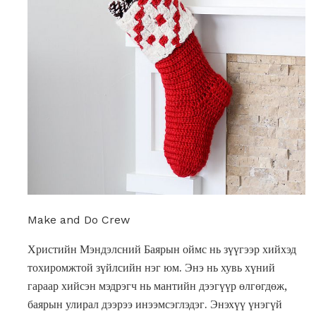
Make and Do Crew
Христийн Мэндэлсний Баярын оймс нь зүүгээр хийхэд
тохиромжтой зүйлсийн нэг юм. Энэ нь хувь хүний ​​
гараар хийсэн мэдрэгч нь мантийн дээгүүр өлгөгдөж,
баярын улирал дээрээ инээмсэглэдэг. Энэхүү үнэгүй