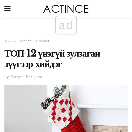
ad
Завсрын Crochet
Crochet
ТОП 12 үнэгүй зулзаган
зүүгээр хийдэг
by Катерин Верцилло