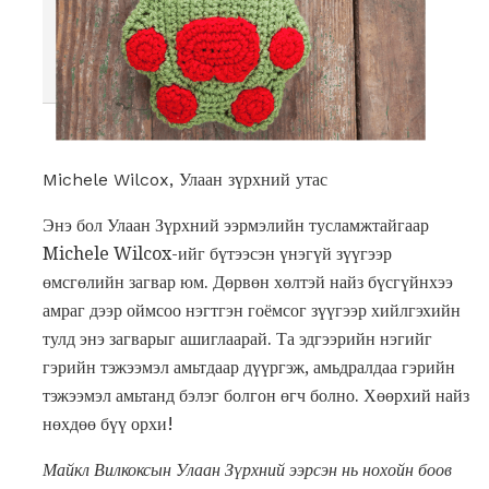
Michele Wilcox, Улаан зүрхний утас
Энэ бол Улаан Зүрхний ээрмэлийн тусламжтайгаар
Michele Wilcox-ийг бүтээсэн үнэгүй зүүгээр
өмсгөлийн загвар юм. Дөрвөн хөлтэй найз бүсгүйнхээ
амраг дээр оймсоо нэгтгэн гоёмсог зүүгээр хийлгэхийн
тулд энэ загварыг ашиглаарай. Та эдгээрийн нэгийг
гэрийн тэжээмэл амьтдаар дүүргэж, амьдралдаа гэрийн
тэжээмэл амьтанд бэлэг болгон өгч болно. Хөөрхий найз
нөхдөө бүү орхи!
Майкл Вилкоксын Улаан Зүрхний ээрсэн нь нохойн боов