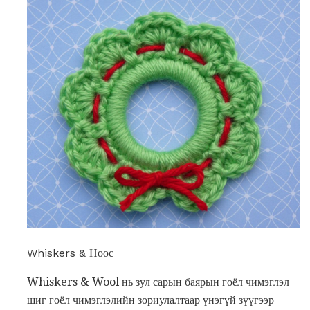
Whiskers & Ноос
Whiskers & Wool нь зул сарын баярын гоёл чимэглэл
шиг гоёл чимэглэлийн зориулалтаар үнэгүй зүүгээр