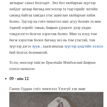
загварыг санал болгодог. Энэ бол хялбархан зүүгээр
хийдэг загвар бөгөөд ингэснээр та тэдгээрийг хогийн
саванд байгаа хаягдал утас ашиглан хялбархан хийж
болно. Эдгээр нь гоёл чимэглэл шиг агуу боловч та мөн
тэдний нэрийг тавьж, баярын үдэшлэг дээр ундаа
тэмдэглэгээ болгон хэрэглэж болно. Мөн та илүү том
бөгж хэрэглэж болох бөгөөд энэ нь том утастай, том
зүүгээр дэгээ
зүүж
, хаалганыхаа
зүүгээр цэцгийн хэлхээ
бий болгох боломжтой.
Үслэг, ноосоор хийсэн Христийн Мэндэлсний Баярын
хэлхээ чимэглэл
09 - ийн 12
Ганни Оддын гоёл чимэглэл Үнэгүй хэв маяг