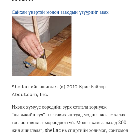
Сайхан үнэртэй модон заводын үзүүрийг авах
Shellac-ийг ашиглах. (в) 2010 Крис Бэйлор
About.com, Inc.
Ихэнх хүмүүс өөрсдийн зүрх сэтгэлд зориулж
"шавьжийн гуя" -ыг тавихын тулд модны ажлаас халах
төслөө тавихыг мөрөөддөггүй. Модыг хамгаалахад 200
жил ашигладаг, shellac нь спиртийн холимог, сонгомол