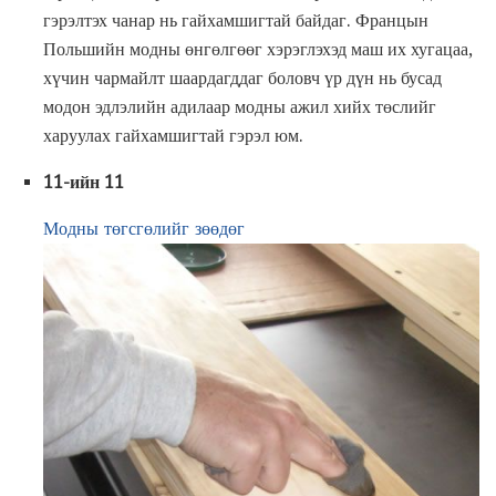
гэрэлтэх чанар нь гайхамшигтай байдаг. Францын
Польшийн модны өнгөлгөөг хэрэглэхэд маш их хугацаа,
хүчин чармайлт шаардагддаг боловч үр дүн нь бусад
модон эдлэлийн адилаар модны ажил хийх төслийг
харуулах гайхамшигтай гэрэл юм.
11-ийн 11
Модны төгсгөлийг зөөдөг