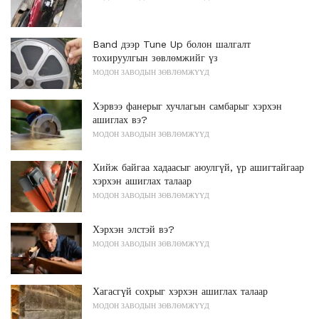
Band дээр Tune Up болон шалгалт
тохируулгын зөвлөмжийг үз
МОДОН ЗАВОДЫН ЗӨВЛӨМЖҮҮД
Хэрвээ фанерыг хучлагын самбарыг хэрхэн
ашиглах вэ?
МОДОН ЗАВОДЫН ЗӨВЛӨМЖҮҮД
Хийж байгаа хадаасыг аюулгүй, үр ашигтайгаар
хэрхэн ашиглах талаар
МОДОН ЗАВОДЫН ЗӨВЛӨМЖҮҮД
Хэрхэн элстэй вэ?
МОДОН ЗАВОДЫН ЗӨВЛӨМЖҮҮД
Хагасгүй сохрыг хэрхэн ашиглах талаар
МОДОН ЗАВОДЫН ЗӨВЛӨМЖҮҮД