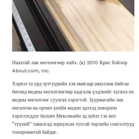
Наахтай лав өнгөлөгөөр хийх. (в) 2010 Крис Бэйлор
About.com, Inc.
Хэрвээ та урд зүтгүүрийн хэв маягаар ажиллаж байгаа
бөгөөд модны өнгөлгөөгөөр хадгалж үлдэхийг хүсвэл оо
модны өнгөлгөөг суулгах хэрэгтэй. Зуурмагийн лав
өнгөлгөө нь орчин үеийн модон эдлэлд ховорхон
хэрэглэгддэг боловч Мексикийн эд зүйлс гэх мэт
"түүхий" тавилгад зориулсан тусгай төрлийн сонголтууд
тохиромжтой байдаг.