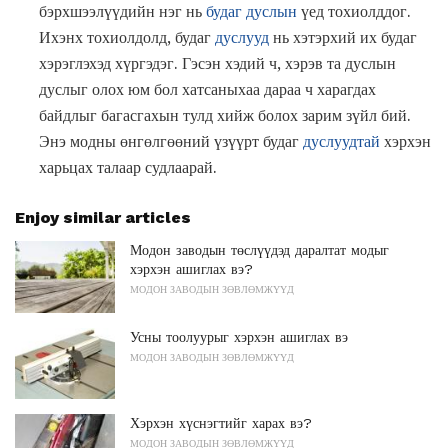
бэрхшээлүүдийн нэг нь
будаг дуслын
үед тохиолддог.
Ихэнх тохиолдолд, будаг
дуслууд
нь хэтэрхий их будаг
хэрэглэхэд хүргэдэг. Гэсэн хэдий ч, хэрэв та дуслын
дуслыг олох юм бол хатсаныхаа дараа ч харагдах
байдлыг багасгахын тулд хийж болох зарим зүйл бий.
Энэ модны өнгөлгөөний үзүүрт будаг
дуслуудтай
хэрхэн
харьцах талаар судлаарай.
Enjoy similar articles
Модон заводын төслүүдэд даралтат модыг
хэрхэн ашиглах вэ?
МОДОН ЗАВОДЫН ЗӨВЛӨМЖҮҮД
Усны тоолуурыг хэрхэн ашиглах вэ
МОДОН ЗАВОДЫН ЗӨВЛӨМЖҮҮД
Хэрхэн хүснэгтийг харах вэ?
МОДОН ЗАВОДЫН ЗӨВЛӨМЖҮҮД