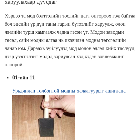
харуулахаар дуусдаг
Хэрвээ та мод бэлтгэлийн төслийг цагт өнгөрөөх гэж байгаа
бол эцсийн үр дүн таны гарын бүтээлийг харуулж, олон
жилийн турш хамгаалж чадна гэсэн үг. Модон заводын
төсөл, сайн модны ялгаа нь ихэвчлэн модны төгсгөлийн
чанар юм. Дараахь зүйлүүдэд мод модон эдлэл хийх төслүүд
дээр үзэсгэлэнт модод зориулсан хэд хэдэн зөвлөмжийг
олоорой.
01-ийн 11
Урьдчилан толбонтой модны халаагуурыг ашиглана