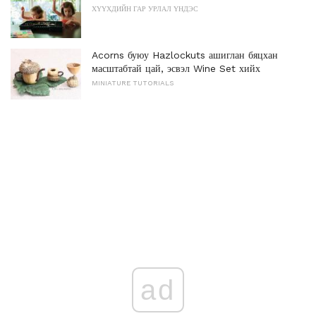
ХҮҮХДИЙН ГАР УРЛАЛ ҮНДЭС
Acorns буюу Hazlockuts ашиглан бяцхан
масштабтай цай, эсвэл Wine Set хийх
MINIATURE TUTORIALS
ad