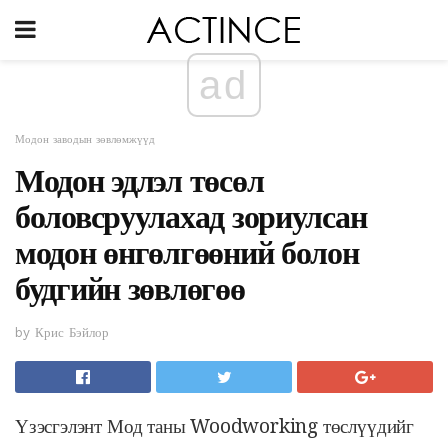
ad
Модон заводын зөвлөмжүүд
Модон эдлэл төсөл
боловсруулахад зориулсан
модон өнгөлгөөний болон
будгийн зөвлөгөө
by Крис Бэйлор
Үзэсгэлэнт Мод таны Woodworking төслүүдийг