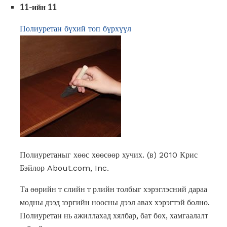
11-ийн 11
Полиуретан бүхий топ бүрхүүл
Полиуретаныг хөөс хөөсөөр хучих. (в) 2010 Крис
Бэйлор About.com, Inc.
Та өөрийн т слийн т рлийн толбыг хэрэглэсний дараа
модны дээд зэргийн ноосны дээл авах хэрэгтэй болно.
Полиуретан нь ажиллахад хялбар, бат бөх, хамгаалалт