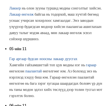
Лаккер
нь олон зууны туршид модны сонголтыг хийсэн.
Лакаар өнгөлж
байгаа нь тодорхой, маш хүчтэй бөгөөд
уснаас учирсан хохирлоос хамгаалдаг. Энэ заводын
үзүүрээр будагдсан модоор хийсэн паалангаа ашиглахын
давуу талыг мэдэж аваад, мөн лакаар өнгөлж эсвэл
сойзоор шүршинэ.
05-ийн 11
Гар аргаар будсан ноосны лакаар дуусгах
Хамгийн гайхамшигтай топ цув модны нэг нь
гараар
өнгөлсөн
паалантай
өнгөлгөөг юм. Аз болоход энэ нь
нэрлэхэд хэцүү биш юм. Гараар өнгөлсөн паалантай
өнгөлгөө нь бага зэрэг хугацаа шаардагдах боловч үр дүн
нь таны модон эдлэл хийх төслүүд дээр толин тусгал мэт
гэрэлтэх болно.
06-ийн 11