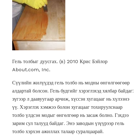
Гель толбыг дуусгах. (в) 2010 Крис Бэйлор
About.com, Inc.
Сүүлийн жилүүдэд гель толбо нь модны өнгөлгөөгөөр
алдартай болсон. Гель будгийг хэрэглэхэд хялбар байдаг:
зүгээр л даавуугаар арчиж, хүссэн хугацааг нь хүлээнэ
үү. Хэрэглэх хэмжээ болон хугацааг тохируулснаар
толбо үлдсэн модыг өнгөлгөөр нь засаж болно. Гэхдээ
зарим сул талууд байдаг. Энэ заводын үзүүрээр гель
толбо хэрхэн ажиллах талаар суралцаарай.