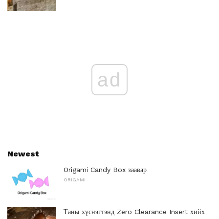
ad
Newest
Origami Candy Box заавар
ORIGAMI
Таны хүснэгтэнд Zero Clearance Insert хийх