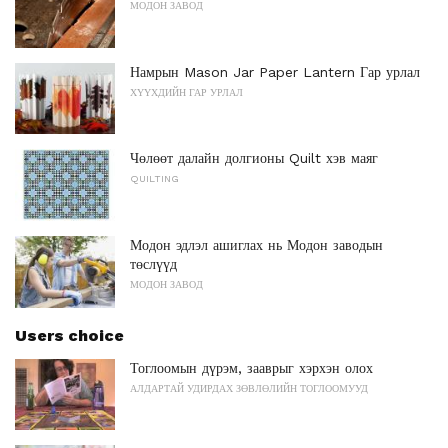
МОДОН ЗАВОД
Намрын Mason Jar Paper Lantern Гар урлал
ХҮҮХДИЙН ГАР УРЛАЛ
Чөлөөт далайн долгионы Quilt хэв маяг
QUILTING
Модон эдлэл ашиглах нь Модон заводын
төслүүд
МОДОН ЗАВОД
Users choice
Тоглоомын дүрэм, зааврыг хэрхэн олох
АЛДАРТАЙ УДИРДАХ ЗӨВЛӨЛИЙН ТОГЛООМУУД