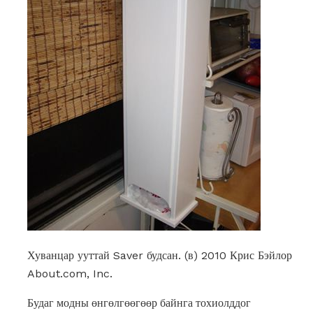
Хуванцар ууттай Saver будсан. (в) 2010 Крис Бэйлор
About.com, Inc.
Будаг модны өнгөлгөөгөөр байнга тохиолддог