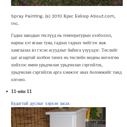
Spray Painting. (в) 2010 Крис Бэйлор About.com,
Inc.
Гадна заводын төслүүд нь температурын хэлбэлзэл,
нарны хэт ягаан туяа, гаднах гаднах чийгээс яаж
хамгаалах вэ гэсэн асуудлыг байнга үзүүлдэг. Төслийг
цаг агаартай холбон таних нь төслийн модны өнгөлгөө
хийхээс өмнө урьдчилан урьдчилан сэргийлэх,
урьдчилан сэргийлэх арга хэмжээг авах боломжийг танд
олгоно.
11-ийн 11
Будагтай дуслыг хэрхэн засах