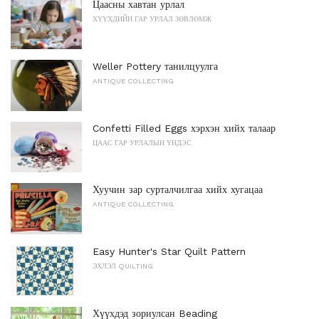
Цаасны хавтан урлал
ХҮҮХДИЙН ГАР УРЛАЛ ЗӨВЛӨМЖ
Weller Pottery танилцуулга
ANTIQUE COLLECTING
Confetti Filled Eggs хэрхэн хийх талаар
ЦААС ГАР УРЛАЛЫН ҮНДЭС
Хуучин зар сурталчилгаа хийх хугацаа
ANTIQUE COLLECTING
Easy Hunter's Star Quilt Pattern
ЭХЛЭЛ QUILTING
Хүүхдэд зориулсан Beading