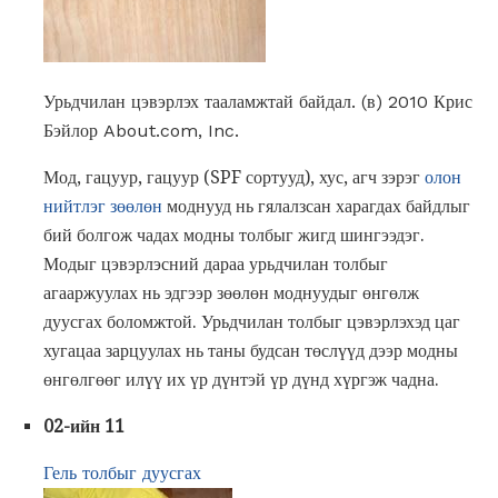
Урьдчилан цэвэрлэх тааламжтай байдал. (в) 2010 Крис
Бэйлор About.com, Inc.
Мод, гацуур, гацуур (SPF сортууд), хус, агч зэрэг
олон
нийтлэг зөөлөн
моднууд нь гялалзсан харагдах байдлыг
бий болгож чадах модны толбыг жигд шингээдэг.
Модыг цэвэрлэсний дараа урьдчилан толбыг
агааржуулах нь эдгээр зөөлөн моднуудыг өнгөлж
дуусгах боломжтой. Урьдчилан толбыг цэвэрлэхэд цаг
хугацаа зарцуулах нь таны будсан төслүүд дээр модны
өнгөлгөөг илүү их үр дүнтэй үр дүнд хүргэж чадна.
02-ийн 11
Гель толбыг дуусгах