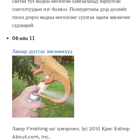
сайтай тул модны өнгөлгөө хамгаалахад зориулсан
сонголтуудын нэг болжээ. Полиуретаны дээд дээлийг
төсөл дээрээ модны өнгөлгөөг суулгах зарим зөвлөгөөг
судлаарай.
04-ийн 11
Лакаар дуусгах зөвлөмжүүд
Лакер Finishing-ыг цэвэрлэнэ. (в) 2010 Крис Бэйлор
About.com, Inc.