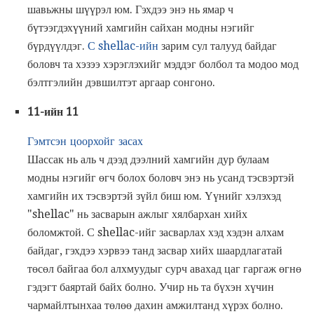
шавьжны шүүрэл юм. Гэхдээ энэ нь ямар ч
бүтээгдэхүүний хамгийн сайхан модны нэгийг
бүрдүүлдэг.
С shellac-ийн
зарим сул талууд байдаг
боловч та хэзээ хэрэглэхийг мэддэг болбол та модоо мод
бэлтгэлийн дэвшилтэт аргаар сонгоно.
11-ийн 11
Гэмтсэн цоорхойг засах
Шассак нь аль ч дээд дээлний хамгийн дур булаам
модны нэгийг өгч болох боловч энэ нь усанд тэсвэртэй
хамгийн их тэсвэртэй зүйл биш юм. Үүнийг хэлэхэд
"shellac" нь засварын ажлыг хялбархан хийх
боломжтой. С shellac-ийг засварлах хэд хэдэн алхам
байдаг, гэхдээ хэрвээ танд засвар хийх шаардлагатай
төсөл байгаа бол алхмуудыг сурч авахад цаг гаргаж өгнө
гэдэгт баяртай байх болно. Учир нь та бүхэн хүчин
чармайлтынхаа төлөө дахин амжилтанд хүрэх болно.