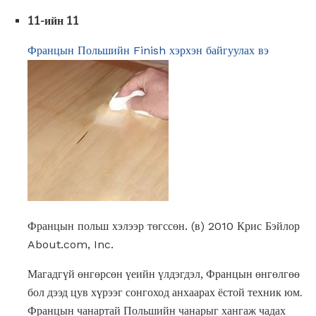
11-ийн 11
Францын Польшийн Finish хэрхэн байгуулах вэ
Францын польш хэлээр төгссөн. (в) 2010 Крис Бэйлор
About.com, Inc.
Магадгүй өнгөрсөн үеийн үлдэгдэл, Францын өнгөлгөө
бол дээд цув хүрээг сонгоход анхаарах ёстой техник юм.
Францын чанартай Польшийн чанарыг хангаж чадах